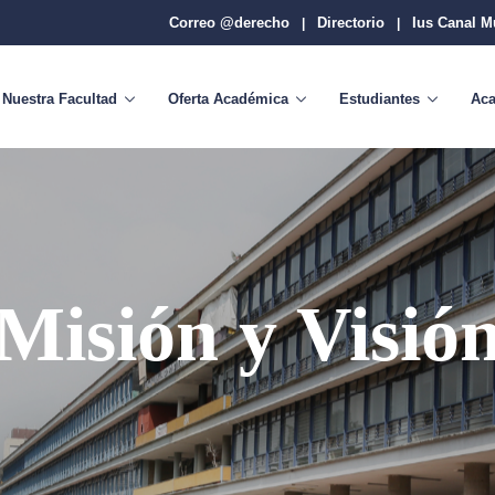
Correo @derecho
Directorio
Ius Canal M
|
|
Nuestra Facultad
Oferta Académica
Estudiantes
Ac
Misión y Visió