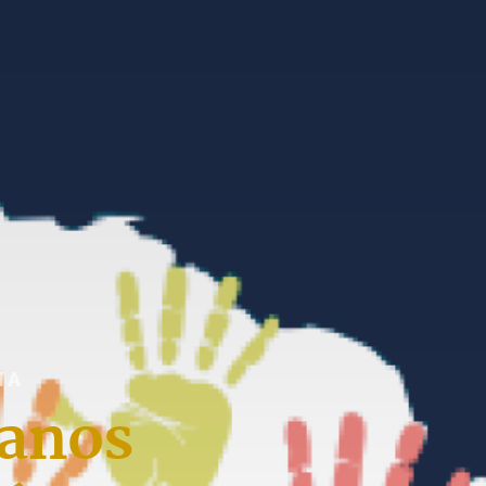
IA
anos